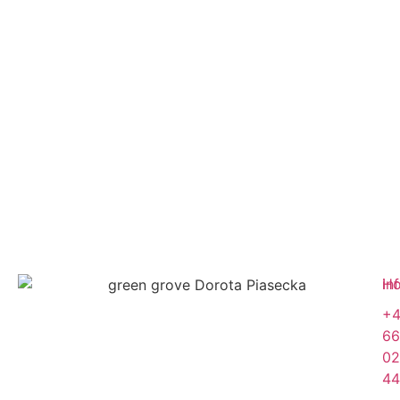
in
H
+
66
02
44