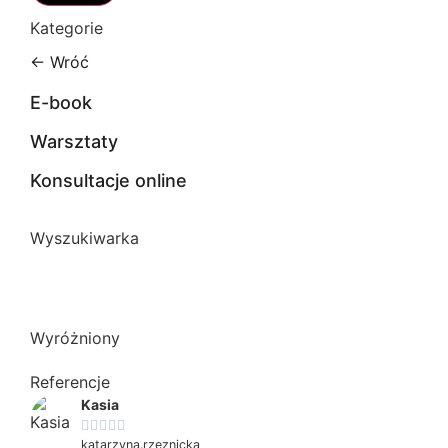
Kategorie
← Wróć
E-book
Warsztaty
Konsultacje online
Wyszukiwarka
Wyróżniony
Referencje
Kasia





katarzyna.rzeznicka
Bota