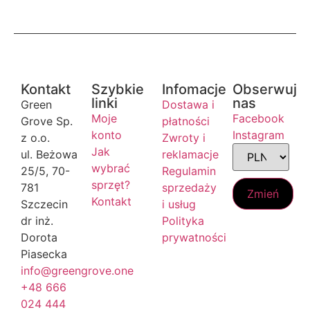
Kontakt
Szybkie
Infomacje
Obserwuj
linki
nas
Green
Dostawa i
Moje
Facebook
Grove Sp.
płatności
konto
Instagram
z o.o.
Zwroty i
Jak
ul. Beżowa
reklamacje
wybrać
25/5, 70-
Regulamin
sprzęt?
781
sprzedaży
Zmień
Kontakt
Szczecin
i usług
dr inż.
Polityka
Dorota
prywatności
Piasecka
info@greengrove.one
+48 666
024 444