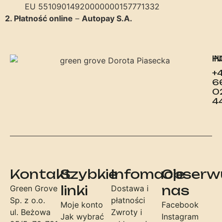
EU 55109014920000000157771332
2. Płatność online
–
Autopay S.A.
I
H
+
6
0
4
Kontakt
Szybkie
Infomacje
Obserw
linki
nas
Green Grove
Dostawa i
Sp. z o.o.
płatności
Moje konto
Facebook
ul. Beżowa
Zwroty i
Jak wybrać
Instagram