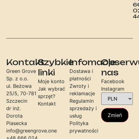
6
0
4
Kontakt
Szybkie
Infomacje
Obserw
linki
nas
Green Grove
Dostawa i
Sp. z o.o.
płatności
Moje konto
Facebook
ul. Beżowa
Zwroty i
Jak wybrać
Instagram
25/5, 70-781
reklamacje
sprzęt?
Szczecin
Regulamin
Kontakt
dr inż.
sprzedaży i
Zmień
Dorota
usług
Piasecka
Polityka
info@greengrove.one
prywatności
+48 666 024