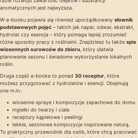
fazie rozwoju zawartość olejków i substancji
aromatycznych jest najwyższa.
W e-booku pojawia się również uporządkowany
słownik
podstawowych pojęć
– takich jak napar, odwar, ekstrakt,
hydrolat czy esencja – który pomaga lepiej zrozumieć
różne sposoby pracy z roślinami. Znajdziesz tu także
spis
wiosennych surowców do zbioru
, który ułatwia
planowanie sezonu i świadome wykorzystanie lokalnych
roślin.
Druga część e-booka to ponad
30 receptur
, które
możesz przygotować z hydrolatów i esencji. Obejmują
one m.in.:
wiosenne spraye i kompozycje zapachowe do domu
mgiełki do twarzy i ciała
receptury kąpielowe i peelingi
lekkie, sezonowe kompozycje inspirowane naturą.
To praktyczny przewodnik dla osób, które chcą pracować