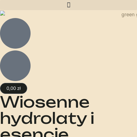
0,00
zł
Wiosenne
hydrolaty i
esencje