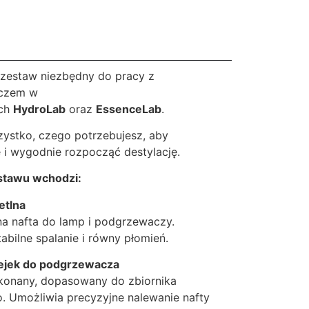
 zestaw niezbędny do pracy z
czem w
ach
HydroLab
oraz
EssenceLab
.
ystko, czego potrzebujesz, aby
 i wygodnie rozpocząć destylację.
stawu wchodzi:
etlna
a nafta do lamp i podgrzewaczy.
abilne spalanie i równy płomień.
 lejek do podgrzewacza
konany, dopasowany do zbiornika
. Umożliwia precyzyjne nalewanie nafty