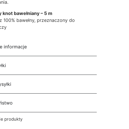
nia.
y knot bawełniany – 5 m
 z 100% bawełny, przeznaczony do
czy
 informacje
łki
syłki
ństwo
ie produkty