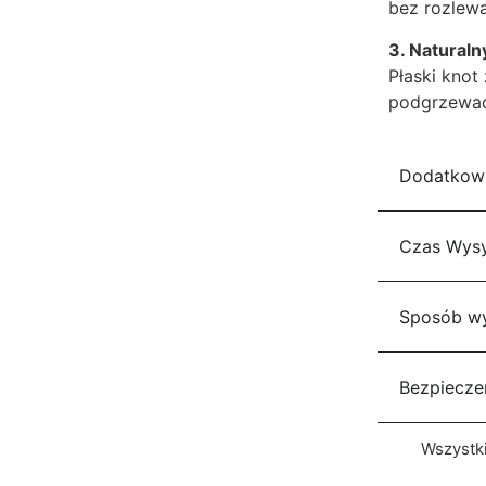
bez rozlewa
3. Naturaln
Płaski knot
podgrzewa
Dodatkowe
Czas Wysy
Sposób wy
Bezpiecze
Wszystk