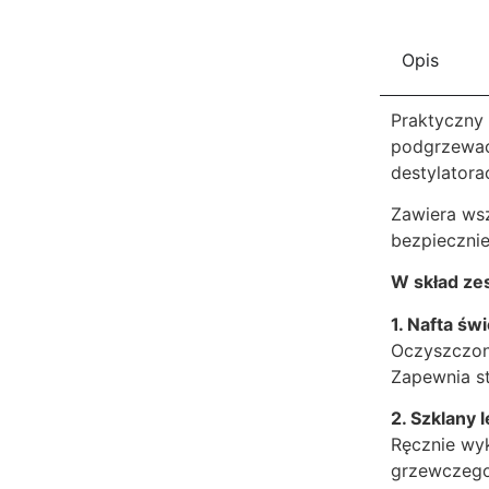
Opis
Praktyczny
podgrzewa
destylator
Zawiera wsz
bezpiecznie
W skład ze
1. Nafta świ
Oczyszczon
Zapewnia st
2. Szklany
Ręcznie wy
grzewczego