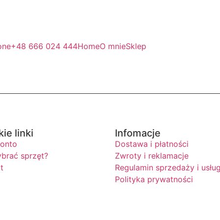
one
+48 666 024 444
Home
O mnie
Sklep
ie linki
Infomacje
konto
Dostawa i płatności
brać sprzęt?
Zwroty i reklamacje
t
Regulamin sprzedaży i usłu
Polityka prywatności