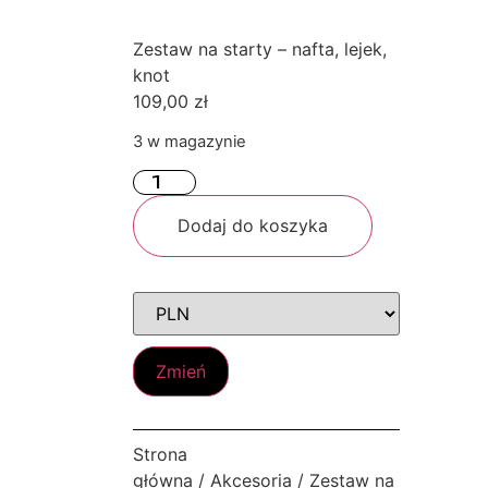
Zestaw na starty – nafta, lejek,
knot
109,00
zł
3 w magazynie
Dodaj do koszyka
Zmień
Strona
główna
/
Akcesoria
/ Zestaw na